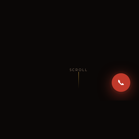
SCROLL
📞
🛵 PEDIR EN LÍNEA