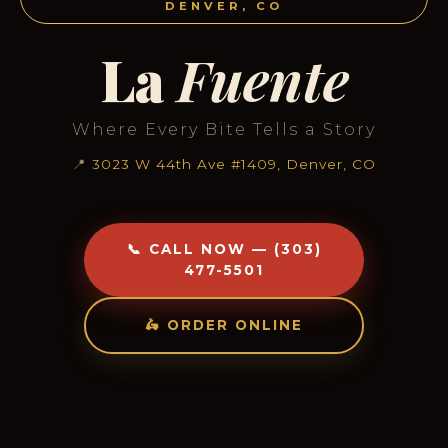
DENVER, CO
La
Fuente
Where Every Bite Tells a Story
📍
3023 W 44th Ave #1409, Denver, CO
📞 CALL NOW — (303)
477-5501
🛵 ORDER ONLINE